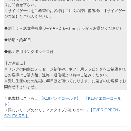
りお問合せ下さい。
※サイズゲージをご希望のお客様はご注文の際に備考欄に【サイズゲー
ジ希望】とご記入ください。
◆刻印：～10文字程度(0～9,A～Z,a～z,＆,☆,♡からお選びください)
◆納期：約40日
◆他：専用リングボックス付
【ご注意点】
※リングの内側にメッセージ刻印や、ギフト用ラッピングをご希望され
るお客様はご購入後、連絡・通信欄よりお申し込みください。
※受注生産のため納期に40日ほど頂いております。お急ぎのお客様はお
問合せ下さいませ。
▷他素材はこちら→
【K18ピンクゴールド】
、
【K18イエローゴール
ド】
▷同じシリーズのソリティアタイプがあります →
【EVER GREEN -
SOLITAIRE-】