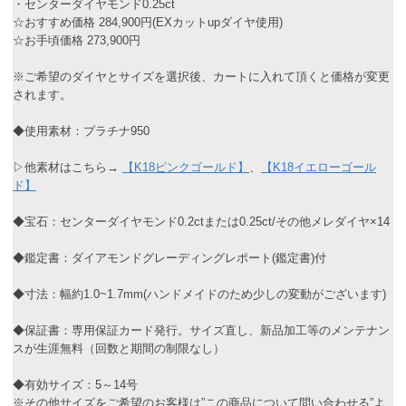
・センターダイヤモンド0.25ct
☆おすすめ価格 284,900円(EXカットupダイヤ使用)
☆お手頃価格 273,900円
※ご希望のダイヤとサイズを選択後、カートに入れて頂くと価格が変更
されます。
◆使用素材：プラチナ950
▷他素材はこちら→
【K18ピンクゴールド】
、
【K18イエローゴール
ド】
◆宝石：センターダイヤモンド0.2ctまたは0.25ct/その他メレダイヤ×14
◆鑑定書：ダイアモンドグレーディングレポート(鑑定書)付
◆寸法：幅約1.0~1.7mm(ハンドメイドのため少しの変動がございます)
◆保証書：専用保証カード発行。サイズ直し、新品加工等のメンテナン
スが生涯無料（回数と期間の制限なし）
◆有効サイズ：5～14号
※その他サイズをご希望のお客様は”この商品について問い合わせる”よ