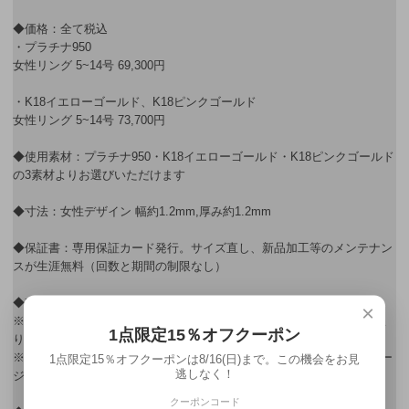
◆価格：全て税込
・プラチナ950
女性リング 5~14号 69,300円
・K18イエローゴールド、K18ピンクゴールド
女性リング 5~14号 73,700円
◆使用素材：プラチナ950・K18イエローゴールド・K18ピンクゴールド
の3素材よりお選びいただけます
◆寸法：女性デザイン 幅約1.2mm,厚み約1.2mm
◆保証書：専用保証カード発行。サイズ直し、新品加工等のメンテナン
スが生涯無料（回数と期間の制限なし）
◆有効サイズ：5～14号
×
※その他サイズをご希望のお客様は”この商品について問い合わせる”よ
1点限定15％オフクーポン
りお問合せ下さい。
※サイズゲージをご希望のお客様はご注文の際に備考欄に【サイズゲー
1点限定15％オフクーポンは8/16(日)まで。この機会をお見
逃しなく！
ジ希望】とご記入ください。
クーポンコード