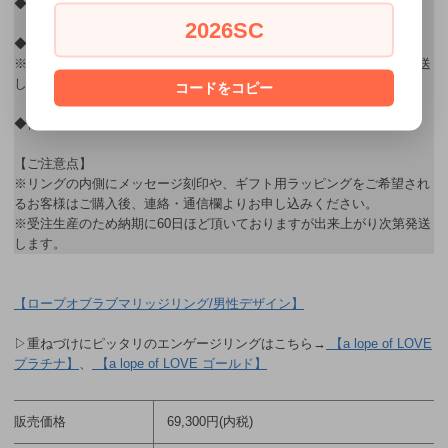
◆刻印：3文字程度(0～9,A～Z,a～z,＆,☆,♡からお選びください)
2026SC
◆納期：約60日
※受注生産のため納期に60日ほど頂いておりますが出来上がり次第発送
します。
コードをコピー
◆他：専用リングボックス付
【ご注意点】
※リングの内側にメッセージ刻印や、ギフト用ラッピングをご希望され
るお客様はご購入後、連絡・通信欄よりお申し込みください。
※受注生産のため納期に60日ほど頂いておりますが出来上がり次第発送
します。
【ロープオブラブマリッジリング/男性デザイン】
▷重ねづけにピッタリのエンゲージリングはこちら→
【a lope of LOVE
プラチナ】
、
【a lope of LOVE ゴールド】
販売価格
69,300円(内税)