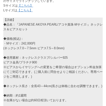
のサイズでラインナップしています。
Sサイズは
【こちら】
Lサイズは
【こちら】
【詳細】
◆品名：『JAPANESE AKOYA PEARL/アコヤ真珠-Mサイズ-』ネックレ
ス＆ピアスセット
◆価格(税込)：
・Mサイズ：242,000円
(ネックレス7.0～7.5mm ピアス7.5～8.0mm)
◆使用素材：ネックレスクラスプ/シルバー925
ピアス金具/プラチナ900
※ピアスからイヤリングへの変更をご希望の場合はオプション料金加算
にてご対応できます。(ご購入前に問合せよりご相談ください。専用ペー
ジをご用意します。)
◆ネックレス長さ：全長43～44cm(長さは体格に合わせ調整できます。)
◆納期：約1週間
※在庫がない場合は約60日程頂いております。