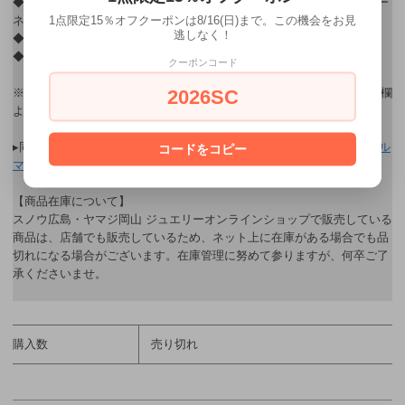
◆ 宝石：バイカラートルマリン 3.58ct/マルチサファイア,グリーンガー
1点限定15％オフクーポンは8/16(日)まで。この機会をお見
ネット,ダイヤモンド 0.05ct
逃しなく！
◆ 寸法：縦30×横5㎜(バイカラートルマリン縦20㎜)
◆ チェーン：長さ45㎝,スライドアジャスター付き
クーポンコード
2026SC
※ ギフト用ラッピングをご希望されるお客様はご購入後、連絡・通信欄
よりお申し込み下さい。
▸同シリーズのネックレスはこちら→
【ロングバケット バイカラートル
コードをコピー
マリン】
【商品在庫について】
スノウ広島・ヤマジ岡山 ジュエリーオンラインショップで販売している
商品は、店舗でも販売しているため、ネット上に在庫がある場合でも品
切れになる場合がございます。在庫管理に努めて参りますが、何卒ご了
承くださいませ。
購入数
売り切れ