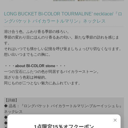
LONG BUCKET BI-COLOR TOURMALINE’ necklace/『ロ
ングバケット バイカラートルマリン』ネックレス
溶け合う色。ふわり香る季節の移ろい。
季節の変わり目にほんのり香るあの匂い。新たな季節の訪れを感じま
す。
それはいつでも懐かしい記憶を呼び覚ましちょっぴり切なくなります。
想い出いつまでもこの胸に。
・・・about BI-COLOR stone・・・
一つの宝石にふたつの色が同居するバイカラーストーン。
混ざり合う色彩は神秘的。
同じものが二つとない魅力にあふれています。
【詳細】
◆ 品名：『ロングバケット バイカラートルマリン-ブルーイッシュ L-』
ネックレス
◆ 価格：330,000円(税込)
×
◆ 素材：プラチナ
1点限定15％オフクーポン