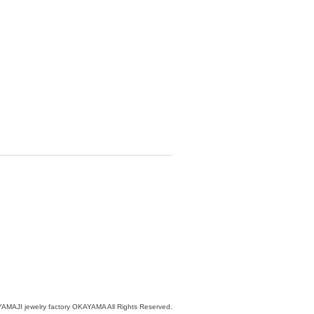
YAMAJI jewelry factory OKAYAMA All Rights Reserved.