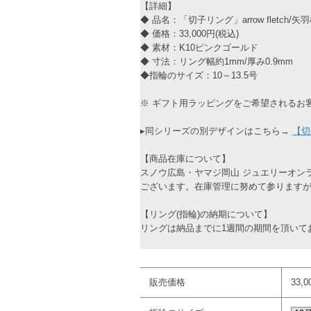
【詳細】
◆ 品名：「切子リング」arrow fletch/
◆ 価格：33,000円(税込)
◆ 素材：K10ピンクゴールド
◆ 寸法：リング幅約1mm/厚み0.9mm
◆指輪のサイズ：10～13.5号
※ ギフト用ラッピングをご希望されるお
▸同シリーズの別デザインはこちら→
【切
【商品在庫について】
スノウ広島・ヤマジ岡山 ジュエリーオン
ございます。在庫管理に努めて参ります
【リング(指輪)の納期について】
リングは納品までに1週間の期間を頂いて
販売価格
33,