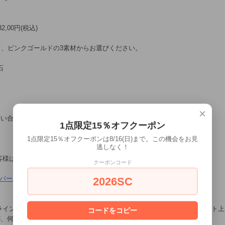
,00円(税込)
ド、ピンクゴールドの3素材からお選びください。
石
×
問い合わせください。
1点限定15％オフクーポン
1点限定15％オフクーポンは8/16(日)まで。この機会をお見
逃しなく！
客様はご購入後、連絡・通信欄よりお申し込み下さい。
クーポンコード
パール/ピアス】
2026SC
ラインショップで販売している商品は、店舗でも販売しているため、ネット
コードをコピー
が、何卒ご了承くださいませ。