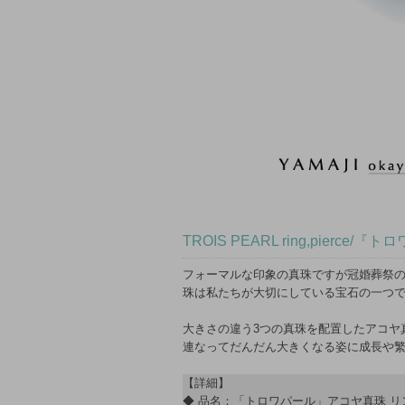
TROIS PEARL ring,pierce
フォーマルな印象の真珠ですが冠婚葬祭
珠は私たちが大切にしている宝石の一つ
大きさの違う3つの真珠を配置したアコヤ
連なってだんだん大きくなる姿に成長や
【詳細】
◆ 品名：「トロワパール」アコヤ真珠 リ