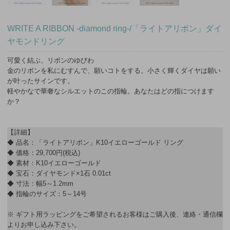
WRITE A RIBBON -diamond ring-/「ライトアリボン」ダイ
ヤモンドリング
可愛く結ぶ、リボンのゆびわ
金のリボンを私にむすんで、願いコトをする。小さく輝くダイヤは願い
が叶ったサインです。
軽やかなで華奢なシルエットのこの指輪。あなたはどの指につけます
か？
【詳細】
◆ 品名：「ライトアリボン」K10イエローゴールド リング
◆ 価格：29,700円(税込)
◆ 素材：K10イエローゴールド
◆ 宝石：ダイヤモンド×1石 0.01ct
◆ 寸法：幅5～1.2mm
◆ 指輪のサイズ：5～14号
※ ギフト用ラッピングをご希望されるお客様はご購入後、連絡・通信欄
よりお申し込み下さい。