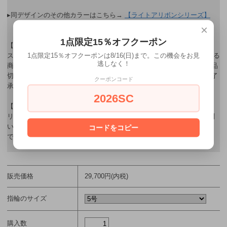
▸同デザインのその他カラーはこちら→
【ライトアリボンシリーズ】
×
1点限定15％オフクーポン
【商品在庫について】
1点限定15％オフクーポンは8/16(日)まで。この機会をお見
スノウ広島・ヤマジ岡山 ジュエリーオンラインショップで販売している
逃しなく！
商品は、店舗でも販売しているため、ネット上に在庫がある場合でも品
切れになる場合がございます。在庫管理に努めて参りますが、何卒ご了
クーポンコード
承くださいませ。
2026SC
【リング(指輪)の納期について】
リングは納品までに1週間の期間を頂いております。お急ぎの方はお問
い合わせください。(※受注オーダー商品の場合は、納期に約40日必要
コードをコピー
です。)
販売価格
29,700円(内税)
指輪のサイズ
購入数