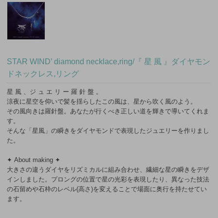
STAR WIND’ diamond necklace,ring/『 星 風 』ダイヤモン
ドネックレス,リング
星 風 、ジ ュ エ リ ー 羅 針 盤 。
涼夜に星空を仰いで髪を揺らしたこの風は、星から吹く風のよう。
その風向きは羅針盤。あなたが行くべき正しい道を輝きで導いてくれま
す。
そんな「星風」の瞬きをダイヤモンドで表現したジュエリーを作りまし
た。
✦ About making ✦
大きさの違うダイヤをリズミカルに組み合わせ、繊細な星の瞬きをデザ
インしました。プロングの位置で星の光彩を表現したり、異なった技法
の石留めや石枠のレベル(高さ)を変えることで場面に奥行を持たせてい
ます。