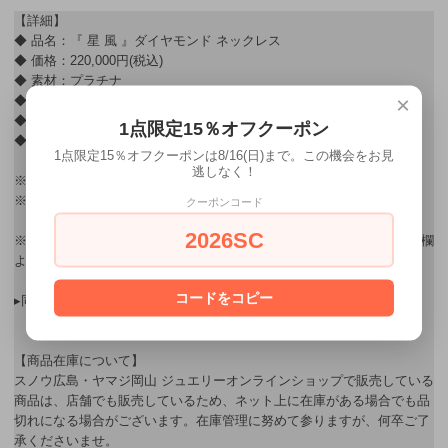
【詳細】
◆ 品名：『 星 風 』ダイヤモンド ネックレス
◆ 価格：220,000円(税込)
◆ 素材：プラチナ
×
◆ 宝石：ダイヤモンド 計0.3ct
◆ 寸法：トップ縦11.5×横35㎜
1点限定15％オフクーポン
◆ チェーン長さ：全長48cm/スライドアジャストチェーン
1点限定15％オフクーポンは8/16(日)まで。この機会をお見
逃しなく！
※ ネックレスとリングはプラチナのみでの制作となります。
※ ゴールドご希望の方はオーダーにてお作りいたします。
クーポンコード
2026SC
※ ギフト用ラッピングをご希望されるお客様はご購入後、連絡・通信欄
よりお申し込み下さい。
コードをコピー
▸同シリーズのラインナップはこちら→
【星 風シリーズ】
【商品在庫について】
スノウ広島・ヤマジ岡山 ジュエリーオンラインショップで販売している
商品は、店舗でも販売しているため、ネット上に在庫がある場合でも品
切れになる場合がございます。在庫管理に努めて参りますが、何卒ご了
承くださいませ。