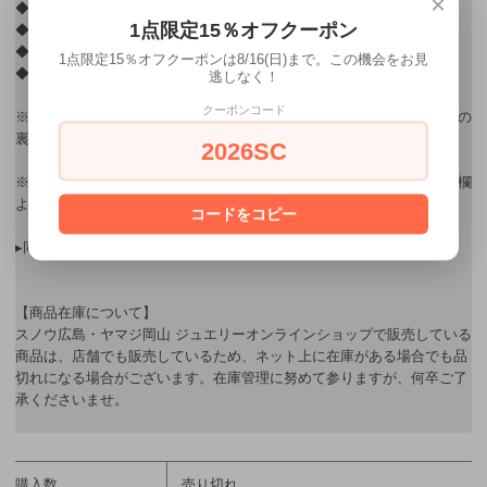
×
◆ 素材：K10イエローゴールド
1点限定15％オフクーポン
◆ 宝石：レモンクォーツ(6×10㎜),淡水真珠,ペリドット
◆ 寸法：トップ縦20㎜
1点限定15％オフクーポンは8/16(日)まで。この機会をお見
◆ チェーン長さ：40㎝
逃しなく！
クーポンコード
※ 珍しいレモン型の宝石はレモンクオーツのブリオレットです。宝石の
裏表なくキラキラと輝きます/夏季限定制作
2026SC
※ ギフト用ラッピングをご希望されるお客様はご購入後、連絡・通信欄
よりお申し込み下さい。
コードをコピー
▸同シリーズのネックレスはこちら→
【レモン ピアス】
【商品在庫について】
スノウ広島・ヤマジ岡山 ジュエリーオンラインショップで販売している
商品は、店舗でも販売しているため、ネット上に在庫がある場合でも品
切れになる場合がございます。在庫管理に努めて参りますが、何卒ご了
承くださいませ。
購入数
売り切れ