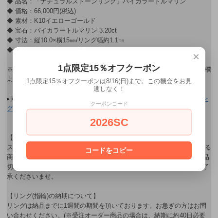
◆ 品名：「ナチュラルストーンリング」バイカラートルマリン
◆ 価格：66,000円(税込)
◆ 素材：K10イエローゴールド
◆ 宝石：バイカラートルマリン 3.20ct
◆ 寸法：縦10.0×横15㎜/リング幅約1.1㎜
◆ 指輪のサイズ：10〜11号
×
1点限定15％オフクーポン
※ ギフト用ラッピングをご希望されるお客様はご購入後、連絡・通信欄
よりお申し込み下さい。
1点限定15％オフクーポンは8/16(日)まで。この機会をお見
逃しなく！
▸同シリーズのその他のデザインはこちら→
【ナチュラルストーンリン
クーポンコード
グシリーズ】
2026SC
【商品在庫について】
スノウ広島・ヤマジ岡山 ジュエリーオンラインショップで販売している
コードをコピー
商品は、店舗でも販売しているため、ネット上に在庫がある場合でも品
切れになる場合がございます。在庫管理に努めて参りますが、何卒ご了
承くださいませ。
【リング(指輪)の納期について】
リングは納品までに1週間の期間を頂いております。お急ぎの方はお問
い合わせください。(※受注オーダー商品の場合は、納期に約40日必要