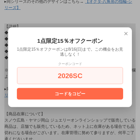
▸同シリーズのその他のデザインはこちら→
【オクタ-八角形の指輪-シ
リーズ】
【詳細】
×
◆ 品名：「オクタ-八角形の指輪-」K10イエローゴールド(ダイヤなし)
◆ 価格：22,000円(税込)
1点限定15％オフクーポン
◆ 素材：K10イエローゴールド
1点限定15％オフクーポンは8/16(日)まで。この機会をお見
◆ 寸法：幅約1㎜
逃しなく！
◆ 指輪のサイズ：10号のみ
クーポンコード
※ ギフト用ラッピングをご希望されるお客様はご購入後、連絡・通信欄
2026SC
よりお申し込み下さい。
▸同シリーズのその他のデザインはこちら→
【オクタ-八角形の指輪-シ
コードをコピー
リーズ】
【商品在庫について】
スノウ広島・ヤマジ岡山 ジュエリーオンラインショップで販売している
商品は、店舗でも販売しているため、ネット上に在庫がある場合でも品
切れになる場合がございます。在庫管理に努めて参りますが、何卒ご了
承くださいませ。