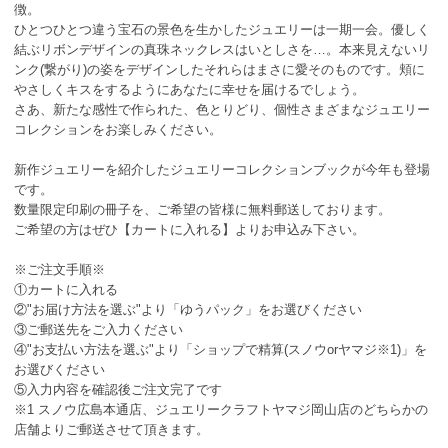
徴。
ひとつひとつ違う宝石の景色を生かしたジュエリーは一期一会。優しく
結ぶリボンデザインの真珠ネックレスはいとしさを…。本来見えないリ
ンク(繋がり)の姿をデザインしたそれらはまさに愛そのものです。頬に
やさしくキスをするようにあなたに幸せを届けるでしょう。
さあ、新たな感性で作られた、色とりどり、個性さまざまなジュエリー
コレクションをお楽しみください。
新作ジュエリーを紹介したジュエリーコレクションブックが今年も登場
です。
数量限定印刷の冊子を、ご希望の皆様に無料郵送しております。
ご希望の方はぜひ【カートに入れる】よりお申込み下さい。
※ご注文手順※
①カートに入れる
②"お届け方法を選ぶ"より「ゆうパック」をお選びください
③ご郵送先をご入力ください
④"お支払い方法を選ぶ"より「ショップで精算(スノウorヤマジ※1)」を
お選びください
⑤入力内容を確認後ご注文完了です
※1 スノウ広島本通店、ジュエリークラフトヤマジ岡山店のどちらかの
店舗よりご郵送させて頂きます。