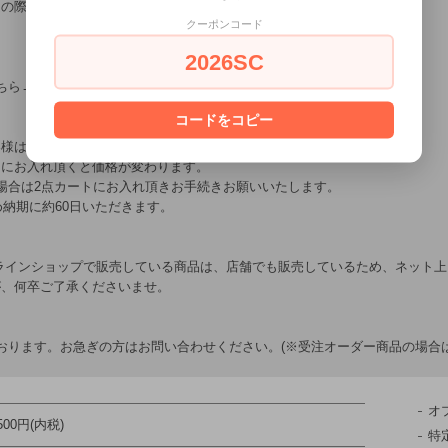
文の際に備考欄に【サイズゲージ希望】とご記入ください。
クーポンコード
2026SC
ちら→
【チェーントゥリンク】
コードをコピー
客様はご購入後、連絡・通信欄よりお申し込みください。
トにお入れ頂くと価格が変わります。
場合は2点カートにお入れ頂きお手続きお願いいたします。
め納期に約60日いただきます。
ラインショップで販売している商品は、店舗でも販売しているため、ネット
が、何卒ご了承くださいませ。
おります。お急ぎの方はお問い合わせください。(※受注オーダー商品の場合は
オ
,500円(内税)
特