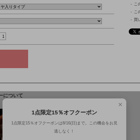
こ
こ
買