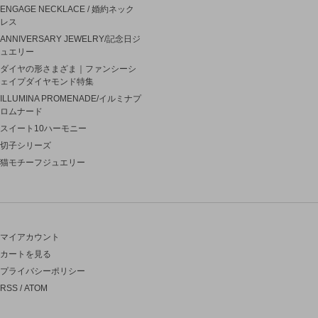
ENGAGE NECKLACE / 婚約ネック
レス
ANNIVERSARY JEWELRY/記念日ジ
ュエリー
ダイヤの形さまざま｜ファンシーシ
ェイプダイヤモンド特集
ILLUMINA PROMENADE/イルミナプ
ロムナード
スイート10ハーモニー
切子シリーズ
猫モチーフジュエリー
マイアカウント
カートを見る
プライバシーポリシー
RSS
/
ATOM