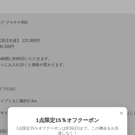
 プラチナ950
【受注生産】 113,300円
0,100円
め納期に約60日いただきます。
ートにお入れ頂くと価格が変わります。
イプのみ)
プともに幅約2.4㎜
×
のサイズ直し、新品加工等のメンテナンスが生涯無料（回数と期間の制限なし
1点限定15％オフクーポン
1点限定15％オフクーポンは8/16(日)まで。この機会をお見
商品について問い合わせる”よりお問合せ下さい。
逃しなく！