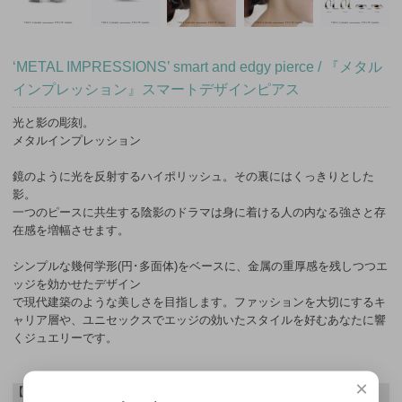
‘METAL IMPRESSIONS’ smart and edgy pierce / 『メタル
インプレッション』スマートデザインピアス
光と影の彫刻。
メタルインプレッション
鏡のように光を反射するハイポリッシュ。その裏にはくっきりとした
影。
一つのピースに共生する陰影のドラマは身に着ける人の内なる強さと存
在感を増幅させます。
シンプルな幾何学形(円･多面体)をベースに、金属の重厚感を残しつつエ
ッジを効かせたデザイン
で現代建築のような美しさを目指します。ファッションを大切にするキ
ャリア層や、ユニセックスでエッジの効いたスタイルを好むあなたに響
くジュエリーです。
×
【詳細】