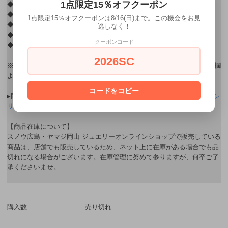
1点限定15％オフクーポン
◆ 品名：「メタルインプレッション-ラジー-」プラチナ フープピアス
◆ 価格：66,000円(税込)
1点限定15％オフクーポンは8/16(日)まで。この機会をお見
◆ 素材：プラチナ
逃しなく！
◆ 寸法：縦約11mm×横約12.5mm×直径約5.5mm
クーポンコード
◆ 仕様：遮断式フープピアス
2026SC
※ ギフト用ラッピングをご希望されるお客様はご購入後、連絡・通信欄
よりお申し込み下さい。
コードをコピー
▸同シリーズの他ラインナップはこちら→
【メタルインプレッション シ
リーズ】
【商品在庫について】
スノウ広島・ヤマジ岡山 ジュエリーオンラインショップで販売している
商品は、店舗でも販売しているため、ネット上に在庫がある場合でも品
切れになる場合がございます。在庫管理に努めて参りますが、何卒ご了
承くださいませ。
購入数
売り切れ