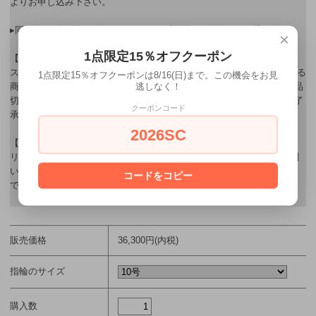
よりお申し込み下さい。
▸同シリーズの別デザインはこちら→
【切子リングシリーズ】
×
1点限定15％オフクーポン
【商品在庫について】
スノウ広島・ヤマジ岡山 ジュエリーオンラインショップで販売している
1点限定15％オフクーポンは8/16(日)まで。この機会をお見
逃しなく！
商品は、店舗でも販売しているため、ネット上に在庫がある場合でも品
切れになる場合がございます。在庫管理に努めて参りますが、何卒ご了
クーポンコード
承くださいませ。
2026SC
【リング(指輪)の納期について】
リングは納品までに1週間の期間を頂いております。お急ぎの方はお問
い合わせください。(※受注オーダー商品の場合は、納期に約40日必要
コードをコピー
です。)
販売価格
36,300円(内税)
指輪のサイズ
購入数