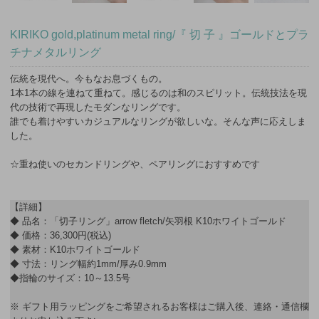
KIRIKO gold,platinum metal ring/『 切 子 』ゴールドとプラ
チナメタルリング
伝統を現代へ。今もなお息づくもの。
1本1本の線を連ねて重ねて。感じるのは和のスピリット。伝統技法を現
代の技術で再現したモダンなリングです。
誰でも着けやすいカジュアルなリングが欲しいな。そんな声に応えしま
した。
☆重ね使いのセカンドリングや、ペアリングにおすすめです
【詳細】
◆ 品名：「切子リング」arrow fletch/矢羽根 K10ホワイトゴールド
◆ 価格：36,300円(税込)
◆ 素材：K10ホワイトゴールド
◆ 寸法：リング幅約1mm/厚み0.9mm
◆指輪のサイズ：10～13.5号
※ ギフト用ラッピングをご希望されるお客様はご購入後、連絡・通信欄