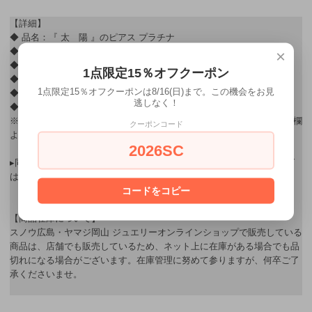
【詳細】
◆ 品名：『 太 陽 』のピアス プラチナ
◆ 価格：49,500円(税込)
×
◆ 素材：プラチナ
1点限定15％オフクーポン
◆ 宝石：ダイヤ×2石 合計0.06ct
1点限定15％オフクーポンは8/16(日)まで。この機会をお見
◆ 寸法：縦4.6㎜×横4.1㎜
逃しなく！
◆ 仕様：スタッド式
※ ギフト用ラッピングをご希望されるお客様はご購入後、連絡・通信欄
クーポンコード
よりお申し込み下さい。
2026SC
▸同シリーズにはネックレス,ピアスがあります。『 太 陽 』シリーズ
はこちら→
【 太 陽 シリーズ】
コードをコピー
【商品在庫について】
スノウ広島・ヤマジ岡山 ジュエリーオンラインショップで販売している
商品は、店舗でも販売しているため、ネット上に在庫がある場合でも品
切れになる場合がございます。在庫管理に努めて参りますが、何卒ご了
承くださいませ。