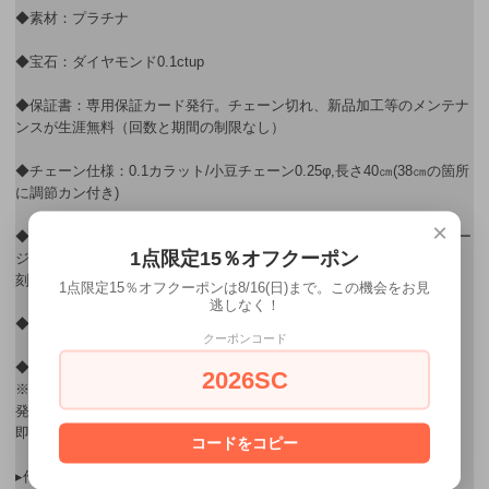
◆素材：プラチナ
◆宝石：ダイヤモンド0.1ctup
◆保証書：専用保証カード発行。チェーン切れ、新品加工等のメンテナ
ンスが生涯無料（回数と期間の制限なし）
◆チェーン仕様：0.1カラット/小豆チェーン0.25φ,長さ40㎝(38㎝の箇所
に調節カン付き)
×
◆無料刻印：チェーンの先端にあるパーツ(プレート)に3文字のメッセー
1点限定15％オフクーポン
ジ刻印をお入れすることができます。
刻印可能文字【A～Z(大文字のみ)、0～9、＆、to、☆、♡】
1点限定15％オフクーポンは8/16(日)まで。この機会をお見
逃しなく！
◆他：専用ボックス付
クーポンコード
◆備考：ご注文より1週間以内でお届けします。
2026SC
※即日対応可能 ご注文日の翌々日に発送
発送予定日が定休日(火曜日)の場合は水曜日に発送いたします。
即日対応をご希望の方は備考欄に 即日希望 と記入をお願いします。
コードをコピー
▸作品は0.1、0.2、0.3カラットの3つの大きさがあります。