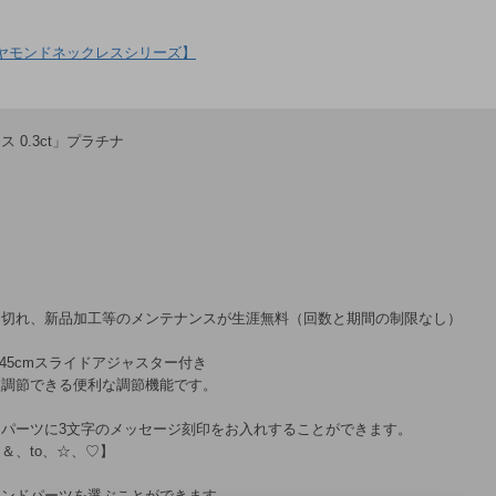
ヤモンドネックレスシリーズ】
0.3ct」プラチナ
ン切れ、新品加工等のメンテナンスが生涯無料（回数と期間の制限なし）
さ45cmスライドアジャスター付き
微調節できる便利な調節機能です。
パーツに3文字のメッセージ刻印をお入れすることができます。
、＆、to、☆、♡】
エンドパーツを選ぶことができます。