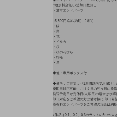
□追加料金無し/追加日数無し
・通常エンドパーツ
□5,500円追加/納期＋2週間
・猫
・鳥
・花
・イルカ
・桜
・桜の花びら
・指輪
・星
◆他：専用ボックス付
◆備考：ご注文より1週間以内でお届けし
※即日対応可能 ご注文日の翌々日に発
発送予定日が定休日(火曜日)の場合は水
即日対応をご希望の方は備考欄に 即日希
※有料エンドパーツをご希望の場合は納期
▸作品は0.1、0.2、0.3カラットの3つの